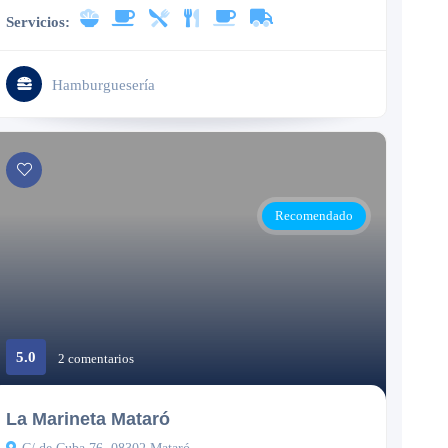
Servicios:
Hamburguesería
Recomendado
5.0
2 comentarios
Cerrado
La Marineta Mataró