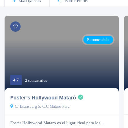
Borrar Filtros
Más Opciones
Recomendado
4.7
2 comentarios
Cerrado
Foster’s Hollywood Mataró
C/ Estrasburg 5, C.C Mataró Parc
Foster Hollywood Mataró es el lugar ideal para los ...