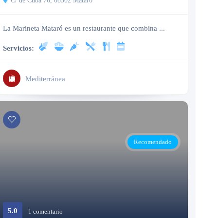
C/ de Cuba 76, 08302 Mataró
La Marineta Mataró es un restaurante que combina ...
Servicios:
Mediterránea
Recomendado
5.0
1 comentario
Cerrado