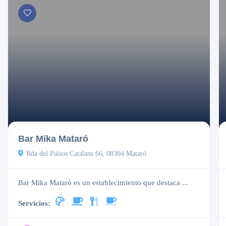
Cerrado
Bar Mika Mataró
Rda del Països Catalans 66, 08304 Mataró
Bar Mika Mataró es un establecimiento que destaca ...
Servicios: