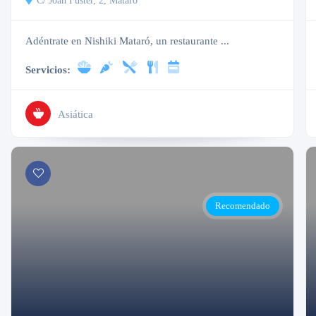
C/ Joan Fuster, 2, Mataró
Adéntrate en Nishiki Mataró, un restaurante ...
Servicios:
Asiática
Recomendado
Cerrado