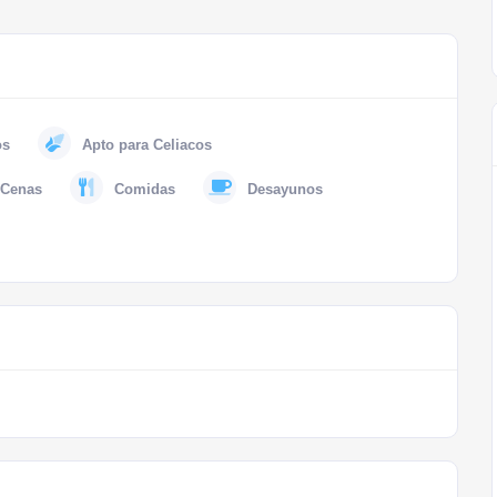
os
Apto para Celiacos
Cenas
Comidas
Desayunos