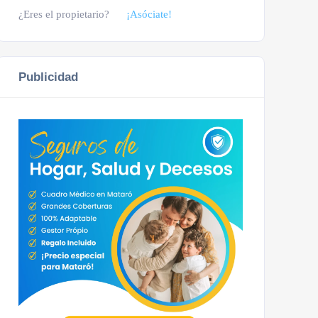
¿Eres el propietario?
¡Asóciate!
Publicidad