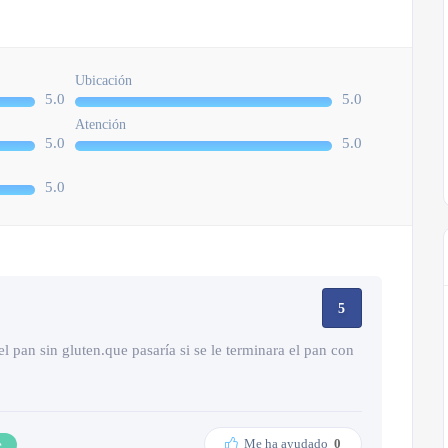
Ubicación
5.0
5.0
Atención
5.0
5.0
5.0
5
l pan sin gluten.que pasaría si se le terminara el pan con
Me ha ayudado
0
e