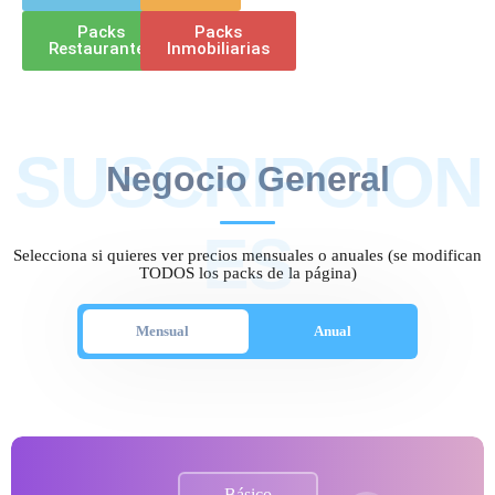
Packs
Packs
Restaurantes
Inmobiliarias
SUSCRIPCION
Negocio General
ES
Selecciona si quieres ver precios mensuales o anuales (se modifican
TODOS los packs de la página)
Mensual
Anual
Básico