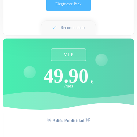
Elegir este Pack
Recomendado
V.I.P
49.90
€
/mes
👋
Adiós Publicidad
👋