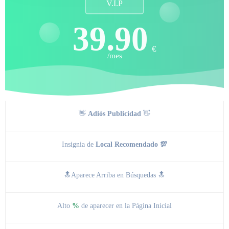
V.I.P
39.90
€
/mes
👋
Adiós Publicidad
👋
Insignia de
Local Recomendado 💯
🔝Aparece Arriba en Búsquedas 🔝
Alto
%
de aparecer en la Página Inicial