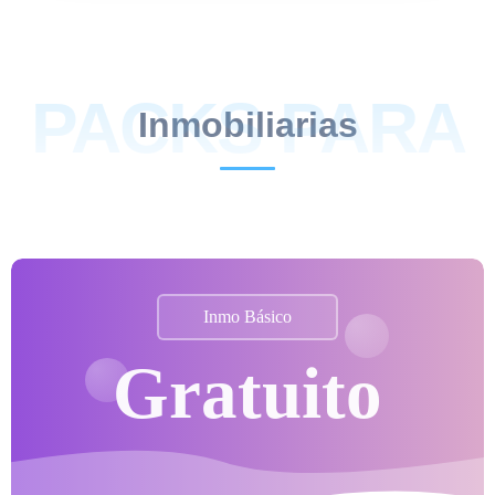
PACKS PARA
Inmobiliarias
Inmo Básico
Gratuito