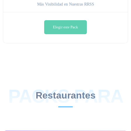
Más Visibilidad en Nuestras RRSS
Elegir este Pack
PACKS PARA
Restaurantes