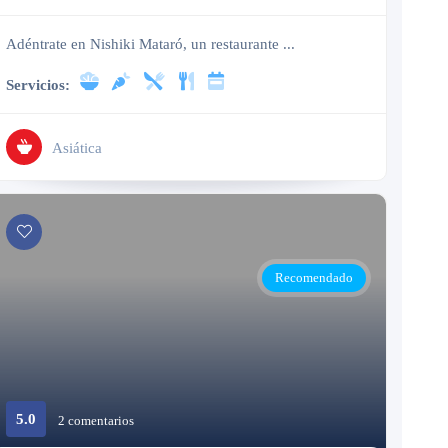
Adéntrate en Nishiki Mataró, un restaurante ...
Servicios:
Asiática
Recomendado
5.0
2 comentarios
Cerrado