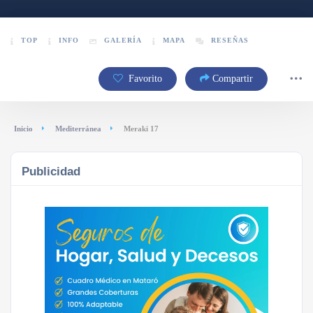
TOP
INFO
GALERÍA
MAPA
RESEÑAS
Favorito
Compartir
Inicio
Mediterránea
Meraki 17
Publicidad