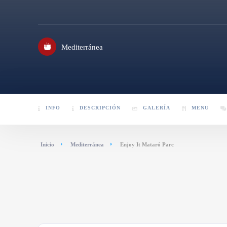
Mediterránea
INFO
DESCRIPCIÓN
GALERÍA
MENU
Inicio
Mediterránea
Enjoy It Mataró Parc