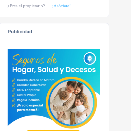
¿Eres el propietario?
¡Asóciate!
Publicidad