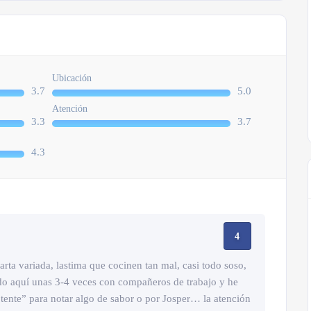
Ubicación
3.7
5.0
Atención
3.3
3.7
4.3
4
arta variada, lastima que cocinen tan mal, casi todo soso,
ido aquí unas 3-4 veces con compañeros de trabajo y he
tente” para notar algo de sabor o por Josper… la atención