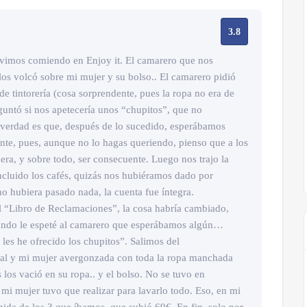
3.8
uvimos comiendo en Enjoy it. El camarero que nos
y los volcó sobre mi mujer y su bolso.. El camarero pidió
 de tintorería (cosa sorprendente, pues la ropa no era de
eguntó si nos apetecería unos “chupitos”, que no
 verdad es que, después de lo sucedido, esperábamos
ente, pues, aunque no lo hagas queriendo, pienso que a los
nera, y sobre todo, ser consecuente. Luego nos trajo la
ncluido los cafés, quizás nos hubiéramos dado por
no hubiera pasado nada, la cuenta fue íntegra.
 “Libro de Reclamaciones”, la cosa habría cambiado,
uando le espeté al camarero que esperábamos algún…
 les he ofrecido los chupitos”. Salimos del
mal y mi mujer avergonzada con toda la ropa manchada
 los vació en su ropa.. y el bolso. No se tuvo en
mi mujer tuvo que realizar para lavarlo todo. Eso, en mi