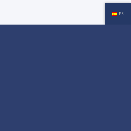
ES
Suscribete al
Newsletter
Y no te pierdas ningún evento ni novedad de Mataró.
Acepto la
Política de Privacidad