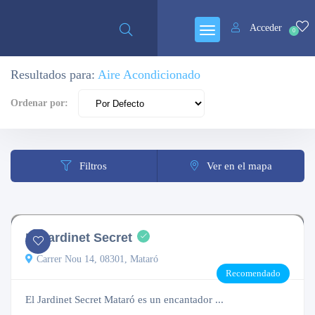
Abierto
Acceder
0
Resultados para:
Aire Acondicionado
Ordenar por:
Filtros
Ver en el mapa
5.0
3 comentarios
Abierto
El Jardinet Secret
Carrer Nou 14, 08301, Mataró
Recomendado
El Jardinet Secret Mataró es un encantador ...