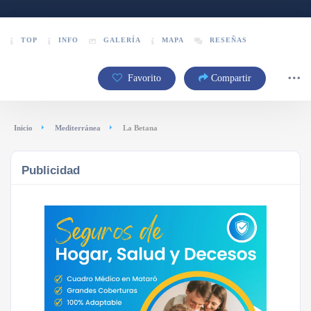
TOP
INFO
GALERÍA
MAPA
RESEÑAS
Favorito
Compartir
Inicio
Mediterránea
La Betana
Publicidad