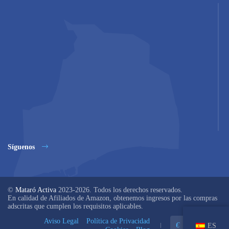
Síguenos
©
Mataró Activa
2023-2026. Todos los derechos reservados.
En calidad de Afiliados de Amazon, obtenemos ingresos por las compras
adscritas que cumplen los requisitos aplicables.
Aviso Legal
Política de Privacidad
€
EUR
ES