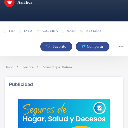
Asiática
TOP
INFO
GALERÍA
MAPA
RESEÑAS
Favorito
Compartir
Inicio
Asiática
Sèsam Negre Mataró
Publicidad