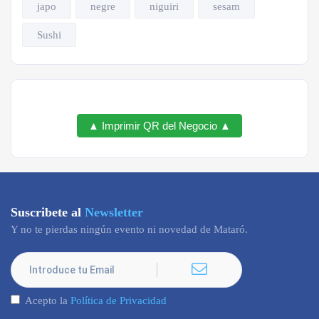
japo
negre
niguiri
sesam
Sushi
▲ Imprimir QR del Negocio ▲
Suscribete al
Newsletter
Y no te pierdas ningún evento ni novedad de Mataró.
Acepto la
Política de Privacidad