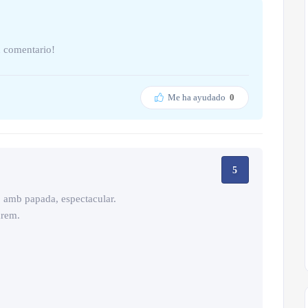
u comentario!
Me ha ayudado
0
5
p amb papada, espectacular.
arem.