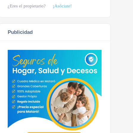
¿Eres el propietario?
¡Asóciate!
Publicidad