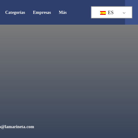
ES
Categorías
Empresas
Más
o@lamarineta.com