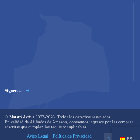
Síguenos
©
Mataró Activa
2023-2026. Todos los derechos reservados.
En calidad de Afiliados de Amazon, obtenemos ingresos por las compras
adscritas que cumplen los requisitos aplicables.
Aviso Legal
Política de Privacidad
€
EUR
ES