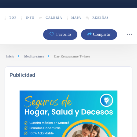
TOP
INFO
GALERÍA
MAPA
RESEÑAS
Favorito
Compartir
Inicio
Mediterránea
Bar Restaurante Twister
Publicidad