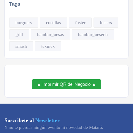
Tags
burguers
costillas
foster
fosters
grill
hamburguesas
hamburgueseria
smash
texmex
▲ Imprimir QR del Negocio ▲
Suscribete al
Newsletter
Y no te pierdas ningún evento ni novedad de Mataró.