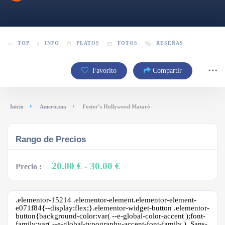
TOP
INFO
PLATOS
FOTOS
RESEÑAS
Favorito
Compartir
Inicio
Americana
Foster’s Hollywood Mataró
Rango de Precios
20.00 €
- 30.00 €
Precio :
.elementor-15214 .elementor-element.elementor-element-
e071f84{--display:flex;}.elementor-widget-button .elementor-
button{background-color:var( --e-global-color-accent );font-
family:var( --e-global-typography-accent-font-family ), Sans-