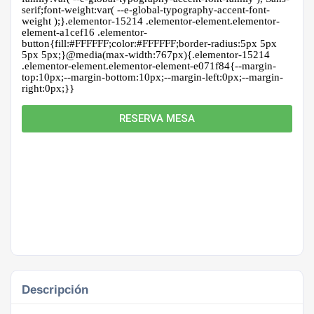
serif;font-weight:var( --e-global-typography-accent-font-
weight );}.elementor-15214 .elementor-element.elementor-
element-a1cef16 .elementor-
button{fill:#FFFFFF;color:#FFFFFF;border-radius:5px 5px
5px 5px;}@media(max-width:767px){.elementor-15214
.elementor-element.elementor-element-e071f84{--margin-
top:10px;--margin-bottom:10px;--margin-left:0px;--margin-
right:0px;}}
RESERVA MESA
Descripción