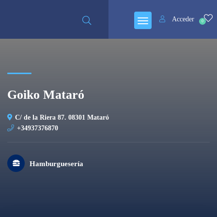
Cerrado
Acceder
0
Goiko Mataró
C/ de la Riera 87. 08301 Mataró
+34937376870
Hamburguesería