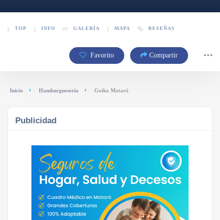
TOP
INFO
GALERÍA
MAPA
RESEÑAS
Favorito
Compartir
Inicio
Hamburguesería
Goiko Mataró
Publicidad