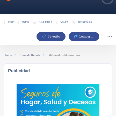
TOP
INFO
GALERÍA
MAPA
RESEÑAS
Favorito
Compartir
Inicio
Comida Rápida
McDonald’s Mataró Parc
Publicidad