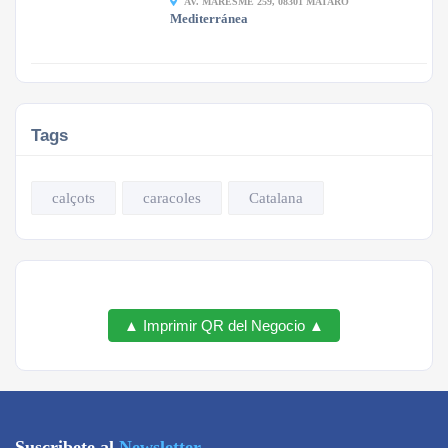
AV. MARESME 259, 08301 MATARÓ
Mediterránea
Tags
calçots
caracoles
Catalana
▲ Imprimir QR del Negocio ▲
Suscribete al
Newsletter