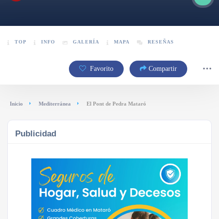
TOP
INFO
GALERÍA
MAPA
RESEÑAS
Favorito
Compartir
Inicio
Mediterránea
El Pont de Pedra Mataró
Publicidad