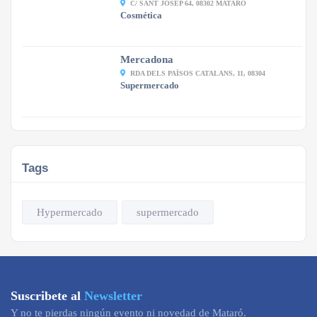
C/ SANT JOSEP 64, 08302 MATARÓ
Cosmética
Mercadona
RDA DELS PAÏSOS CATALANS, 11, 08304
Supermercado
Tags
Hypermercado
supermercado
Suscribete al
Newsletter
Y no te pierdas ningún evento ni novedad de Mataró.