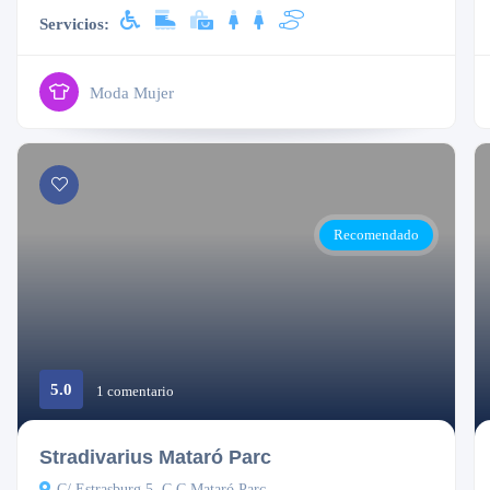
Servicios:
Moda Mujer
Recomendado
5.0
1 comentario
Cerrado
Stradivarius Mataró Parc
C/ Estrasburg 5, C.C Mataró Parc