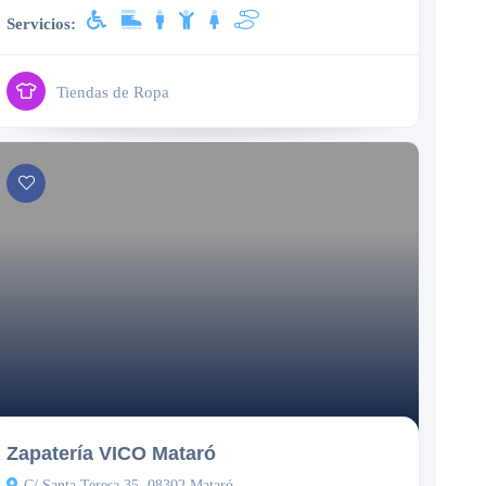
Servicios:
Tiendas de Ropa
Cerrado
Zapatería VICO Mataró
C/ Santa Teresa 35, 08302 Mataró