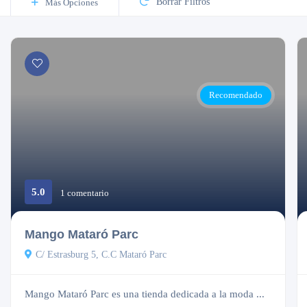
Borrar Filtros
Más Opciones
Recomendado
5.0
1 comentario
Cerrado
Mango Mataró Parc
C/ Estrasburg 5, C.C Mataró Parc
Mango Mataró Parc es una tienda dedicada a la moda ...