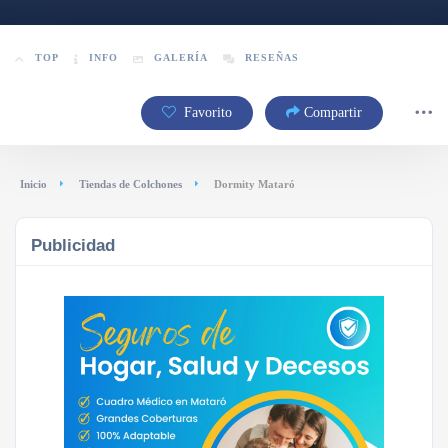
TOP
INFO
GALERÍA
RESEÑAS
Favorito
Compartir
Inicio
Tiendas de Colchones
Dormity Mataró
Publicidad