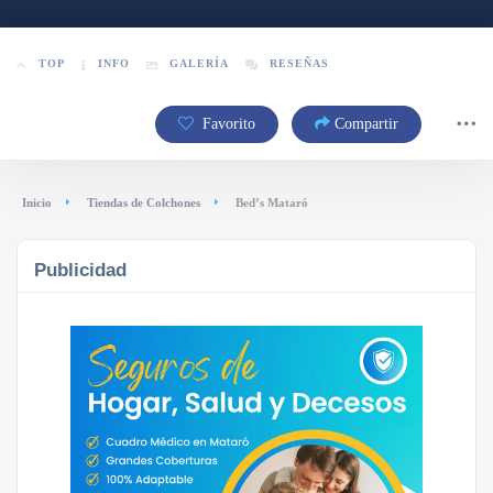
TOP
INFO
GALERÍA
RESEÑAS
Favorito
Compartir
Inicio
Tiendas de Colchones
Bed’s Mataró
Publicidad