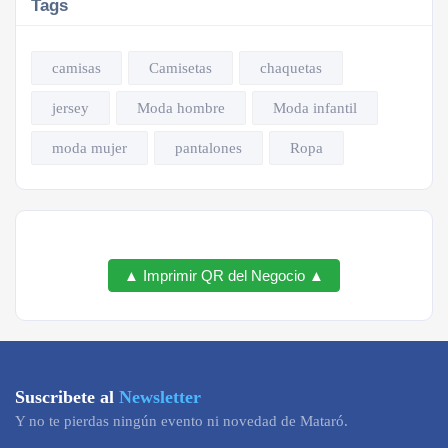
Tags
camisas
Camisetas
chaquetas
jersey
Moda hombre
Moda infantil
moda mujer
pantalones
Ropa
▲ Imprimir QR del Negocio ▲
Suscribete al
Newsletter
Y no te pierdas ningún evento ni novedad de Mataró.