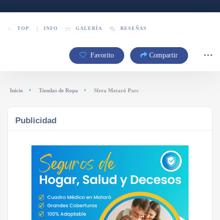
TOP
INFO
GALERÍA
RESEÑAS
Favorito
Compartir
Inicio
Tiendas de Ropa
Sfera Mataró Parc
Publicidad