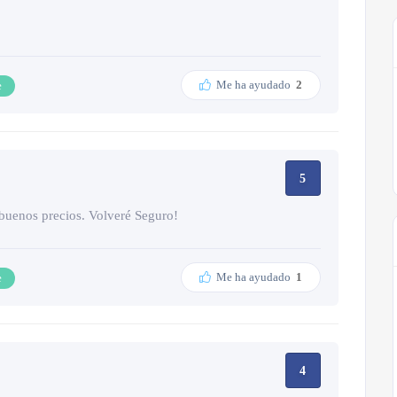
Me ha ayudado
2
e
5
buenos precios. Volveré Seguro!
Me ha ayudado
1
e
4