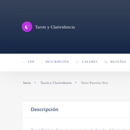
Tarots y Clarividencia
TOP
DESCRIPCIÓN
GALERÍA
RESEÑAS
Inicio
Tarots y Clarividencia
Tarot Patricia Siva
Descripción