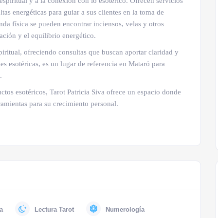
espiritual y a la conexión con lo esotérico. Ofrecen servicios
ltas energéticas para guiar a sus clientes en la toma de
nda física se pueden encontrar inciensos, velas y otros
ción y el equilibrio energético.
piritual, ofreciendo consultas que buscan aportar claridad y
tes esotéricas, es un lugar de referencia en Mataró para
.
uctos esotéricos, Tarot Patricia Siva ofrece un espacio donde
ramientas para su crecimiento personal.
a
Lectura Tarot
Numerología