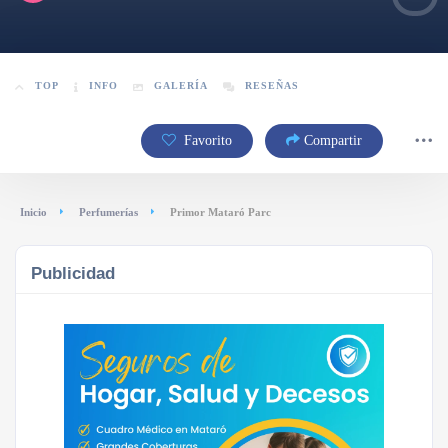
TOP
INFO
GALERÍA
RESEÑAS
Favorito
Compartir
Inicio
Perfumerías
Primor Mataró Parc
Publicidad