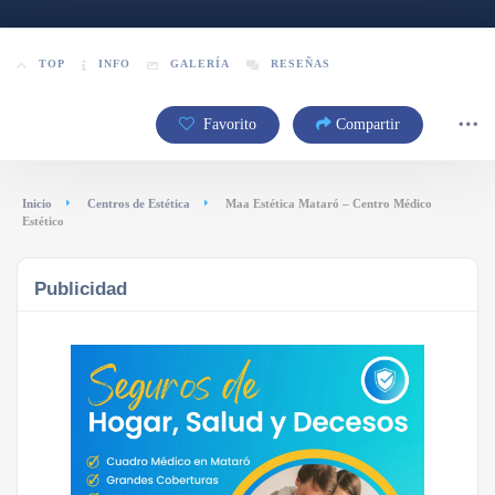
TOP
INFO
GALERÍA
RESEÑAS
Favorito
Compartir
Inicio
Centros de Estética
Maa Estética Mataró – Centro Médico
Estético
Publicidad