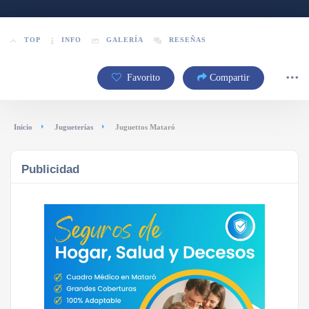
TOP
INFO
GALERÍA
RESEÑAS
Favorito
Compartir
Inicio
Jugueterías
Juguettos Mataró
Publicidad