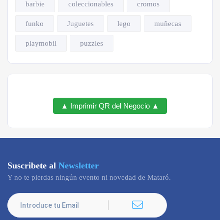
barbie
coleccionables
cromos
funko
Juguetes
lego
muñecas
playmobil
puzzles
▲ Imprimir QR del Negocio ▲
Suscribete al
Newsletter
Y no te pierdas ningún evento ni novedad de Mataró.