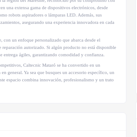
 en la región del Maresme, reconocido por su compromiso con
ecen una extensa gama de dispositivos electrónicos, desde
 como robots aspiradores o lámparas LED. Además, sus
 lanzamientos, asegurando una experiencia innovadora en cada
nte, con un enfoque personalizado que abarca desde el
e reparación autorizado. Si algún producto no está disponible
 de entrega ágiles, garantizando comodidad y confianza.
ompetitivos, Caltecnic Mataró se ha convertido en un
ía en general. Ya sea que busques un accesorio específico, un
 este espacio combina innovación, profesionalismo y un trato