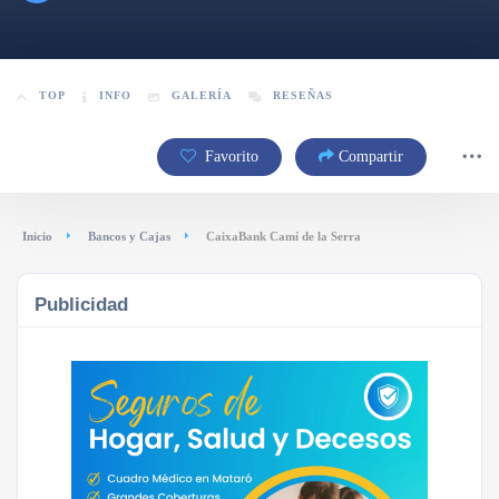
TOP
INFO
GALERÍA
RESEÑAS
Favorito
Compartir
Inicio
Bancos y Cajas
CaixaBank Camí de la Serra
Publicidad