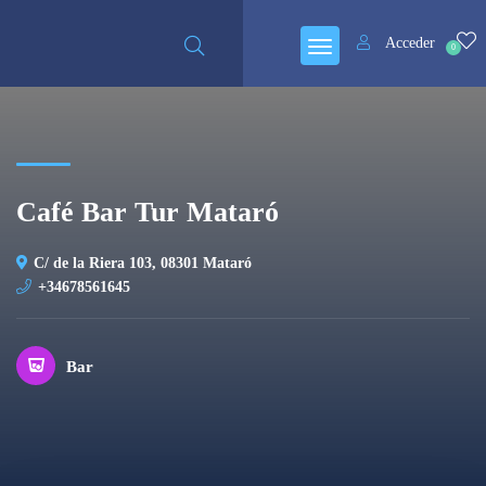
Cerrado
Acceder
0
Café Bar Tur Mataró
C/ de la Riera 103, 08301 Mataró
+34678561645
Bar