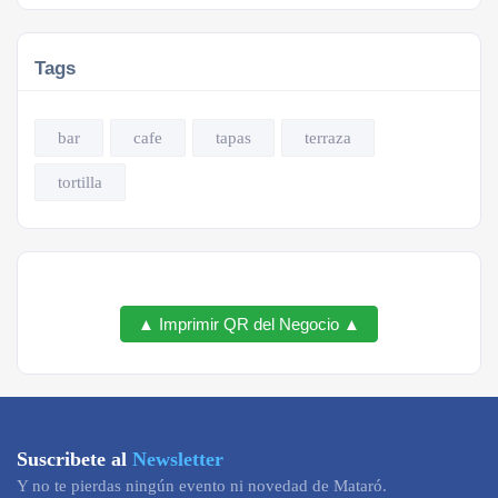
Tags
bar
cafe
tapas
terraza
tortilla
▲ Imprimir QR del Negocio ▲
Suscribete al
Newsletter
Y no te pierdas ningún evento ni novedad de Mataró.