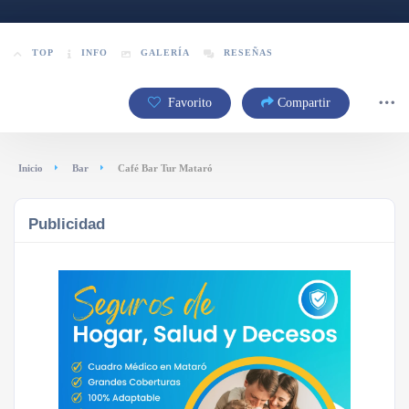
TOP
INFO
GALERÍA
RESEÑAS
Favorito
Compartir
Inicio
Bar
Café Bar Tur Mataró
Publicidad