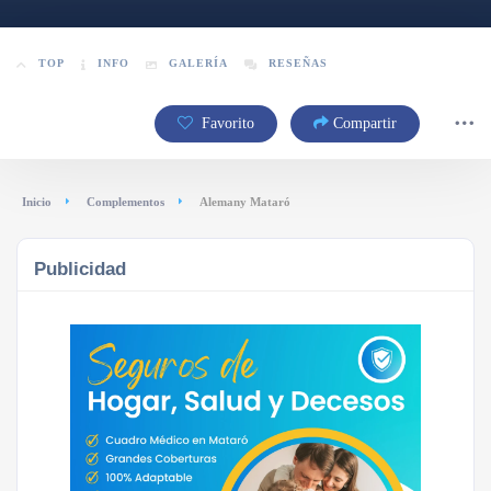
TOP
INFO
GALERÍA
RESEÑAS
Favorito
Compartir
Inicio
Complementos
Alemany Mataró
Publicidad