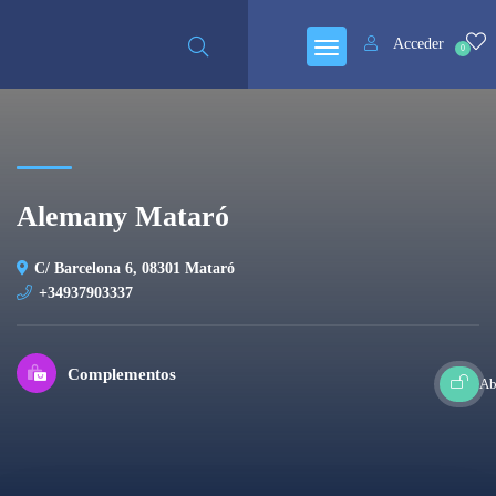
Acceder
0
Alemany Mataró
C/ Barcelona 6, 08301 Mataró
+34937903337
Complementos
Ab