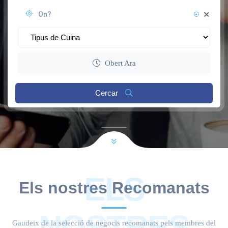
Obert Ara
Cercar
ELS
Els nostres Recomanats
NOSTRES
Gaudeix de la selecció de negocis recomanats pels membres del