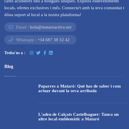
cafès acollidors fins a botigues úniques. Explora esdeveniments
locals, ofertes exclusives i més. Connecta't amb la teva comunitat i
dóna suport al local a la nostra plataforma!
Email :
hola@mataroactiva.net
Whatsapp :
+34 687 38 32 42
Troba'ns a :
Blog
Paparres a Mataró: Què has de saber i com
actuar davant la seva arribada
L'adeu de Calçats Castellsaguer: Tanca un
altre local emblemàtic a Mataró