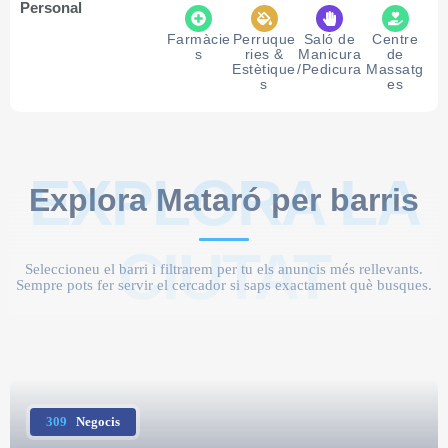
Personal
Farmàcie
Perruque
Saló de
Centre
s
ries &
Manicura
de
Estètique
/Pedicura
Massatg
s
es
EXPLORA LA
Explora Mataró per barris
CIUTAT
Seleccioneu el barri i filtrarem per tu els anuncis més rellevants.
Sempre pots fer servir el cercador si saps exactament què busques.
309
Negocis