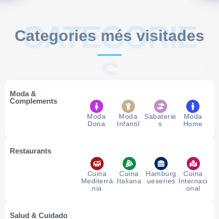
CATEGORIE
Categories més visitades
S
Moda &
Complements
Moda
Moda
Sabaterie
Moda
Dona
Infantil
s
Home
Restaurants
Cuina
Cuina
Hamburg
Cuina
Mediterrà
Italiana
ueseries
Internaci
nia
onal
Salud & Cuidado